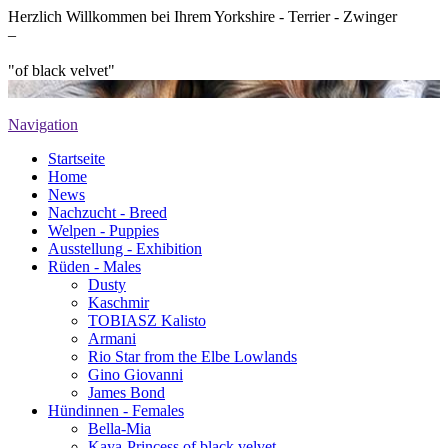
Herzlich Willkommen bei Ihrem Yorkshire - Terrier - Zwinger
–
"of black velvet"
Navigation
Startseite
Home
News
Nachzucht - Breed
Welpen - Puppies
Ausstellung - Exhibition
Rüden - Males
Dusty
Kaschmir
TOBIASZ Kalisto
Armani
Rio Star from the Elbe Lowlands
Gino Giovanni
James Bond
Hündinnen - Females
Bella-Mia
Kaya-Princess of black velvet